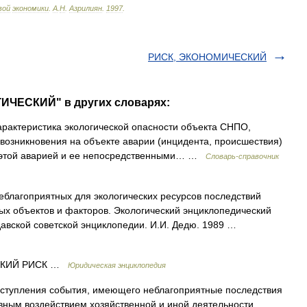
вой
экономики
.
А
.
Н
.
Азрилиян
.
1997
.
РИСК, ЭКОНОМИЧЕСКИЙ
ГИЧЕСКИЙ" в других словарях:
рактеристика экологической опасности объекта СНПО,
возникновения на объекте аварии (инцидента, происшествия)
 этой аварией и ее непосредственными… …
Словарь-справочник
еблагоприятных для экологических ресурсов последствий
х объектов и факторов. Экологический энциклопедический
давской советской энциклопедии. И.И. Дедю. 1989 …
СКИЙ РИСК …
Юридическая энциклопедия
ступления события, имеющего неблагоприятные последствия
вным воздействием хозяйственной и иной деятельности,