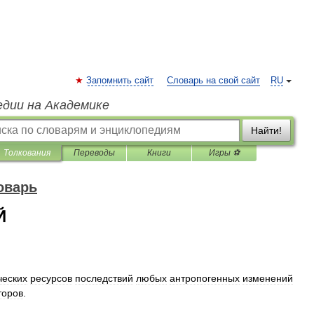
Запомнить сайт
Словарь на свой сайт
RU
едии на Академике
Найти!
Толкования
Переводы
Книги
Игры ⚽
оварь
Й
ческих
ресурсов
последствий
любых
антропогенных
изменений
торов
.