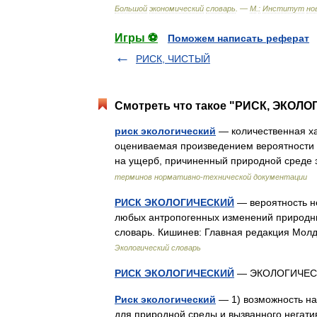
Большой
экономический
словарь
. —
М
.
:
Институт
но
Игры ⚽
Поможем написать реферат
РИСК, ЧИСТЫЙ
Смотреть что такое "РИСК, ЭКОЛО
риск экологический
— количественная ха
оцениваемая произведением вероятности 
на ущерб, причиненный природной среде
терминов нормативно-технической документации
РИСК ЭКОЛОГИЧЕСКИЙ
— вероятность н
любых антропогенных изменений природны
словарь. Кишинев: Главная редакция Мол
Экологический словарь
РИСК ЭКОЛОГИЧЕСКИЙ
— ЭКОЛОГИЧЕ
Риск экологический
— 1) возможность на
для природной среды и вызванного негати