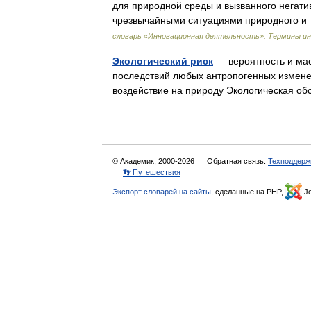
для природной среды и вызванного негати
чрезвычайными ситуациями природного и 
словарь «Инновационная деятельность». Термины и
Экологический риск
— вероятность и мас
последствий любых антропогенных измене
воздействие на природу Экологическая 
© Академик, 2000-2026
Обратная связь:
Техподдерж
👣 Путешествия
Экспорт словарей на сайты
, сделанные на PHP,
Jo