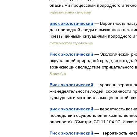
опасными процессами природного и техн
черезвычайных ситуаций
риск экологический
— Вероятность наст
для природной среды и вызванного негати
чрезвычайными ситуациями природного и 
технического переводчика
Риск экологический
— Экологический рис
окружающей природной среде, или отдалё
возникающих вследствие отрицательного
Википедия
Риск экологический
— уровень вероятнос
жизнедеятельности людей, сохранности пр
культурных и материальных ценностей, 
риск экологический
— вероятность возни
последствий осуществления хозяйственной
опасности). (Смотри: СП 11 104 97. Инж
Риск экологический
— вероятность наст