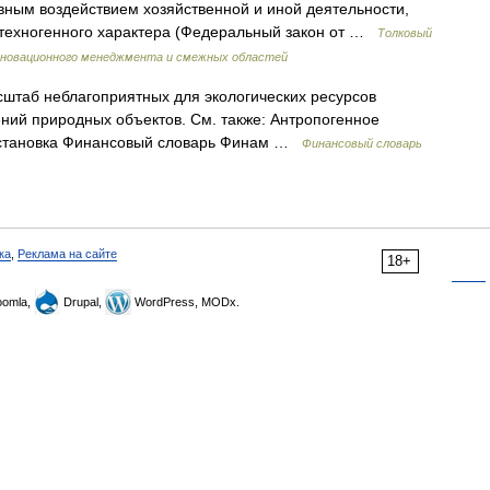
вным воздействием хозяйственной и иной деятельности,
техногенного характера (Федеральный закон от …
Толковый
нновационного менеджмента и смежных областей
штаб неблагоприятных для экологических ресурсов
ний природных объектов. См. также: Антропогенное
обстановка Финансовый словарь Финам …
Финансовый словарь
ка
,
Реклама на сайте
18+
omla,
Drupal,
WordPress, MODx.