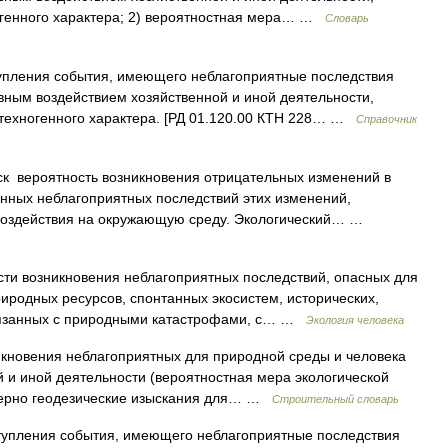
огенного характера; 2) вероятностная мера… …
Словарь
упления события, имеющего неблагоприятные последствия
вным воздействием хозяйственной и иной деятельности,
техногенного характера. [РД 01.120.00 КТН 228… …
Справочник
к вероятность возникновения отрицательных изменений в
нных неблагоприятных последствий этих изменений,
 воздействия на окружающую среду. Экологический… …
ти возникновения неблагоприятных последствий, опасных для
иродных ресурсов, спонтанных экосистем, исторических,
связанных с природными катастрофами, с… …
Экология человека
кновения неблагоприятных для природной среды и человека
 и иной деятельности (вероятностная мера экологической
енерно геодезические изыскания для… …
Строительный словарь
упления события, имеющего неблагоприятные последствия